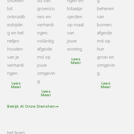
snoeien
ud van
ngen en
g
tot
groenzo
totaalpr
beheren
onkruidb
nes en
ojecten
van
estrijdin
verhardi
op maat
bomen,
g en het
ngen,
van
afgeste
netjes
volledig
jouw
md op
houden
afgeste
woning.
hun
van je
md op
groei en
Lees
Meer
verhardi
jouw
omgevin
ngen.
omgevin
g.
g.
Lees
Lees
Meer
Meer
Lees
Meer
Bekijk Al Onze Diensten
het team