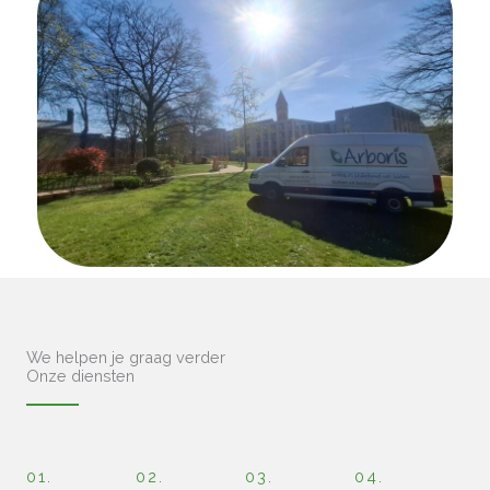
We helpen je graag verder
Onze diensten
01.
02.
03.
04.