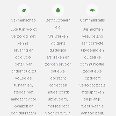
Vakmanschap
Betrouwbaarh
Communicatie
eid
Elke tuin wordt
Wij hechten
verzorgd met
Wij werken
veel belang
kennis,
volgens
aan correcte
ervaring en
duidelijke
uitvoering en
oog voor
afspraken en
duidelijke
detail, van
zorgen ervoor
communicatie,
onderhoud tot
dat elke
zodat elke
volledige
opdracht
opdracht
tuinaanleg,
correct en
verloopt zoals
steeds met
netjes wordt
afgesproken
aandacht voor
uitgevoerd,
en je altijd
kwaliteit en
met respect
weet waar je
een duurzaam
voor jouw tuin
aan toe bent.