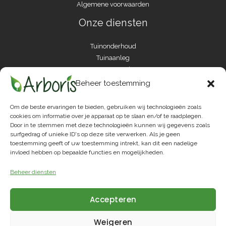
Algemene voorwaarden
Onze diensten
Tuinonderhoud
Tuinaanleg
Boomverzorging
Gas maaien
Beheer toestemming
Hagen snoeien
Onkruidbestrijding
Om de beste ervaringen te bieden, gebruiken wij technologieën zoals
Gazonverzorging
cookies om informatie over je apparaat op te slaan en/of te raadplegen.
Door in te stemmen met deze technologieën kunnen wij gegevens zoals
Seizoensonderhoud
surfgedrag of unieke ID's op deze site verwerken. Als je geen
Terassen aanleggen
toestemming geeft of uw toestemming intrekt, kan dit een nadelige
invloed hebben op bepaalde functies en mogelijkheden.
Arboris is jouw tuinbedrijf in Zemst en omstreken voor
professioneel tuinonderhoud en tuinaanleg bij particulieren en
Beheer diensten
bedrijven.
Accepteren
Weigeren