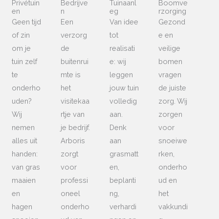
Privétuin
Bedrijve
Tuinaanl
Boomve
en
n
eg
rzorging
Geen tijd
Een
Van idee
Gezond
of zin
verzorg
tot
e en
om je
de
realisati
veilige
tuin zelf
buitenrui
e: wij
bomen
te
mte is
leggen
vragen
onderho
het
jouw tuin
de juiste
uden?
visitekaa
volledig
zorg. Wij
Wij
rtje van
aan.
zorgen
nemen
je bedrijf.
Denk
voor
alles uit
Arboris
aan
snoeiwe
handen:
zorgt
grasmatt
rken,
van gras
voor
en,
onderho
maaien
professi
beplanti
ud en
en
oneel
ng,
het
hagen
onderho
verhardi
vakkundi