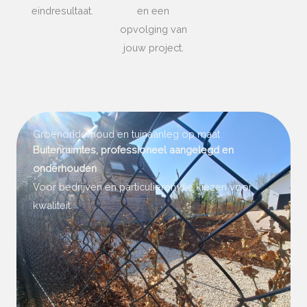
eindresultaat.
en een
opvolging van
jouw project.
Groenonderhoud en tuinaanleg op maat
Buitenruimtes, professioneel aangelegd en
onderhouden
Voor bedrijven en particulieren die kiezen voor
kwaliteit