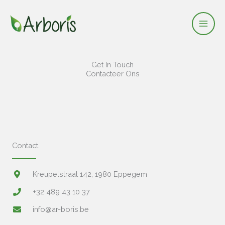
Ga
naar
de
inhoud
Get In Touch
Contacteer Ons
Contact
Kreupelstraat 142, 1980 Eppegem
+32 489 43 10 37
info@ar-boris.be