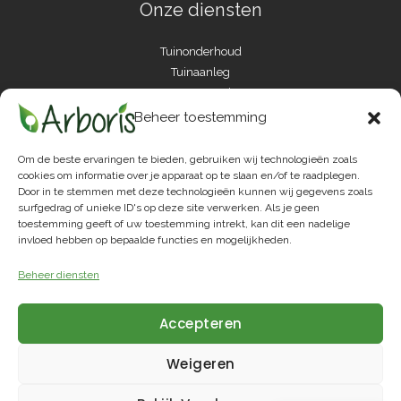
Onze diensten
Tuinonderhoud
Tuinaanleg
Boomverzorging
Gas maaien
Beheer toestemming
Hagen snoeien
Onkruidbestrijding
Om de beste ervaringen te bieden, gebruiken wij technologieën zoals
Gazonverzorging
cookies om informatie over je apparaat op te slaan en/of te raadplegen.
Door in te stemmen met deze technologieën kunnen wij gegevens zoals
Seizoensonderhoud
surfgedrag of unieke ID's op deze site verwerken. Als je geen
Terassen aanleggen
toestemming geeft of uw toestemming intrekt, kan dit een nadelige
invloed hebben op bepaalde functies en mogelijkheden.
Arboris is jouw tuinbedrijf in Zemst en omstreken voor
professioneel tuinonderhoud en tuinaanleg bij particulieren en
Beheer diensten
bedrijven.
Accepteren
Weigeren
Copyright © 2026 Arboris