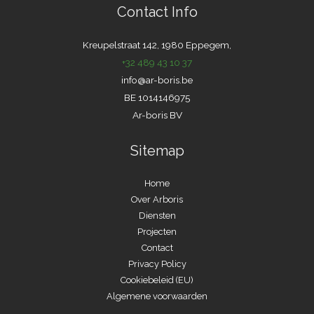
Contact Info
t
i
Kreupelstraat 142, 1980 Eppegem,
v
+32 489 43 10 37
e
info@ar-boris.be
:
BE 1014146975
Ar-boris BV
Sitemap
Home
Over Arboris
Diensten
Projecten
Contact
Privacy Policy
Cookiebeleid (EU)
Algemene voorwaarden